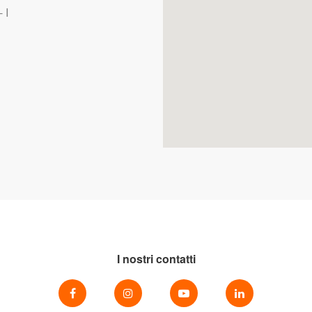
 I
I nostri contatti