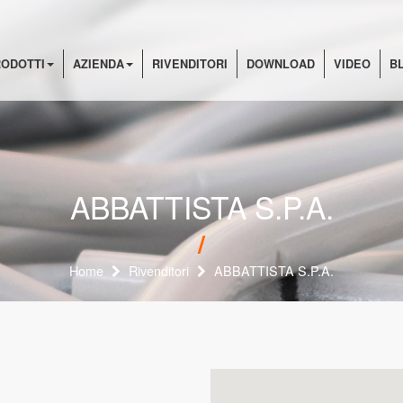
ODOTTI
AZIENDA
RIVENDITORI
DOWNLOAD
VIDEO
B
ABBATTISTA S.P.A.
Home
Rivenditori
ABBATTISTA S.P.A.