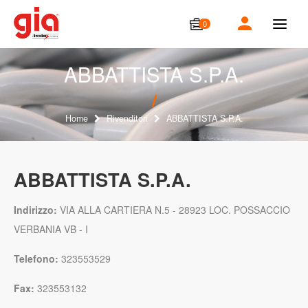
0
T
o
g
g
ABBATTISTA S.P.A.
l
e
n
a
Home
Rivenditori
ABBATTISTA S.P.A.
v
i
g
a
ABBATTISTA S.P.A.
t
i
o
Indirizzo:
VIA ALLA CARTIERA N.5 - 28923 LOC. POSSACCIO
n
VERBANIA VB - I
Telefono:
323553529
Fax:
323553132