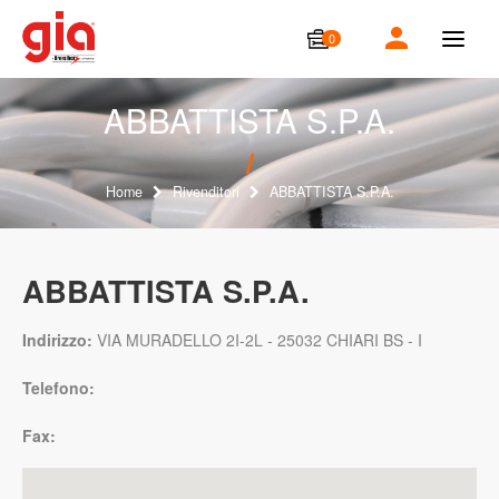
0
T
o
g
g
ABBATTISTA S.P.A.
l
e
n
a
Home
Rivenditori
ABBATTISTA S.P.A.
v
i
g
a
ABBATTISTA S.P.A.
t
i
o
Indirizzo:
VIA MURADELLO 2I-2L - 25032 CHIARI BS - I
n
Telefono:
Fax: