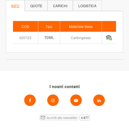
INFO
QUOTE
CARICHI
LOGISTICA
COD
Tipo
Materiale Base
020723
TDML
Cartongesso
I nostri contatti