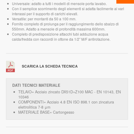
Universale: adatto a tutti i modelli di mensole porta lavabo.
Con il semplice scorrimento degli elementi si adatta facilmente ai vari
interassi per il supporto di carichi elevati.
Versatile: per montanti da 50 a 100 mm.
Fornito completo di prolunga per il raggiungimento dello sbalzo di
550mm. Adatto a mensole di profondità massima 600mm.
Completo di predisposizione attacchi tubi adduzione acqua
calda/fredda con raccordi in ottone da 1/2” M/F antirotazione.
SCARICA LA SCHEDA TECNICA
DATI TECNICI MATERIALE
TELAIO= Acciaio zincato DX51D+Z100 MAC - EN 10143, EN
10346
COMPONENTI= Acciaio 4.8 EN ISO 898.1 con zincatura
elettrolitica 7-8 μm
MATERIALE BASE= Cartongesso