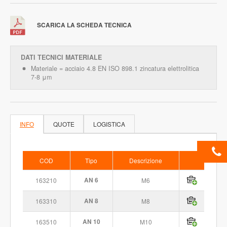
SCARICA LA SCHEDA TECNICA
DATI TECNICI MATERIALE
Materiale = acciaio 4.8 EN ISO 898.1 zincatura elettrolitica
7-8 μm
INFO
QUOTE
LOGISTICA
COD
Tipo
Descrizione
163210
AN 6
M6
163310
AN 8
M8
163510
AN 10
M10