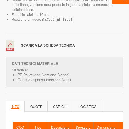
polietilene, versione nera prodotta in gomma sintetica espansa a
cellule chiuse.
Forniti in rotoli da 10 mt.
Reazione al fuoco: B-s3, d0 (EN 13501)
SCARICA LA SCHEDA TECNICA
DATI TECNICI MATERIALE
Materiale:
PE Polietilene (versione Bianca)
Gomma espansa (versione Nera)
INFO
QUOTE
CARICHI
LOGISTICA
COD
Tipo
Descrizione
Spessore
Dimensione