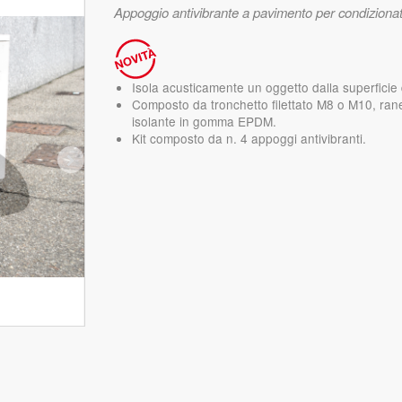
Appoggio antivibrante a pavimento per condizionato
Isola acusticamente un oggetto dalla superficie
Composto da tronchetto filettato M8 o M10, ran
isolante in gomma EPDM.
Kit composto da n. 4 appoggi antivibranti.