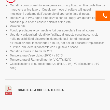
Canalina con coperchio avvolgente e con applicato un film protettivo da
rimuovere a fine lavoro. Questo permette di evitare tutti quegli
inestetismi derivanti dall’accumulo di sporco in fase di posa.
Realizzata in PVC rigido stabilizzato contro i raggi UV, questo tipo di
canalina può anche essere riciclata a fine vita.
Verniciabile.
Fondo predisposto con asole e fori per agevolare l’installazione.
Uno dei vantaggi principali dell’utilizzo di questa canalina consiste
nella possibilità di disporre inizialmente tutti i fondi necessari
all’installazione, tassellandoli a muro, per poi far passare l’impiantistica
e, infine, chiudere il pacchetto con il guscio a scatto.
Canalina fornita in barre da 2mt.
Temperatura d’esercizio: -20°C / + 60°C
Temperatura di Rammollimento (VICAT): 82°C
Classificazione di autoestinguenza (Rif. UL 94): V0 (Estinzione <10
sec.)
SCARICA LA SCHEDA TECNICA