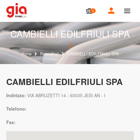
0
T
o
g
g
CAMBIELLI EDILFRIULI SPA
l
e
n
a
Home
Rivenditori
CAMBIELLI EDILFRIULI SPA
v
i
g
a
CAMBIELLI EDILFRIULI SPA
t
i
o
Indirizzo:
VIA ABRUZETTI 14 - 60035 JESI AN - I
n
Telefono:
Fax: