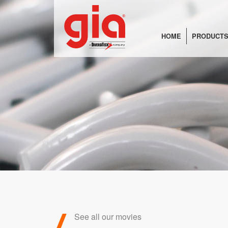
HOME
PRODUCTS
See all our movies